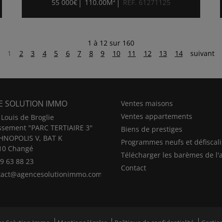
55 000€
110.00M²
RÉF. 61271125
1 à 12 sur 160
1
2
3
4
5
6
7
8
9
10
11
12
13
14
suivant
E SOLUTION IMMO
Ventes maisons
Ventes appartements
Louis de Broglie
issement "PARC TERTIAIRE 3"
Biens de prestiges
HNOPOLIS V, BAT K
Programmes neufs et défiscali
10 Changé
Télécharger les barèmes de l'
9 63 88 23
Contact
tact@agencesolutionimmo.com