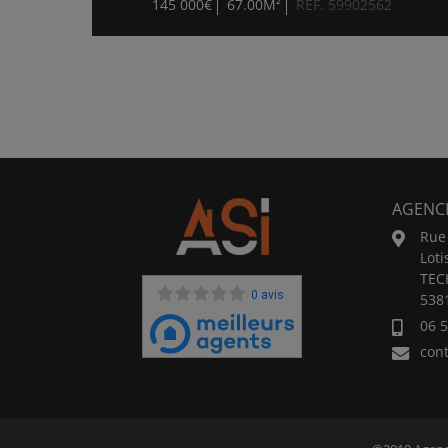
145 000€
67.00M²
RÉF. 59902562
AGENC
Rue 
Lot
TEC
0 avis
538
06 5
con