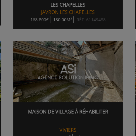
LES CHAPELLES
JAVRON LES CHAPELLES
168 800€
130.00M²
RÉF. 61149488
MAISON DE VILLAGE À RÉHABILITER
VIVIERS