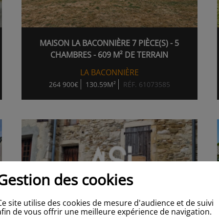
MAISON LA BACONNIÈRE 7 PIÈCE(S) - 5
CHAMBRES - 609 M² DE TERRAIN
LA BACONNIÈRE
264 900€
130.59M²
RÉF. 61073585
Gestion des cookies
Ce site utilise des cookies de mesure d'audience et de suivi
afin de vous offrir une meilleure expérience de navigation.