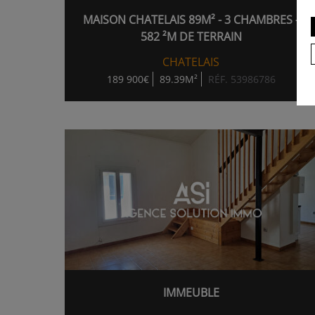
MAISON CHATELAIS 89M² - 3 CHAMBRES -
582 ²M DE TERRAIN
CHATELAIS
189 900€
89.39M²
RÉF. 53986786
IMMEUBLE