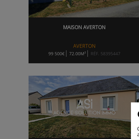
MAISON AVERTON
AVERTON
99 500€
72.00M²
RÉF. 58395447