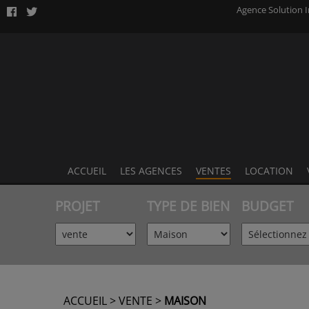
Agence Solution 
ACCUEIL
LES AGENCES
VENTES
LOCATION
AGENCE DE LAVAL
PROJET
TYPE DE BIEN
BUDGET
AGENCE DE VIVIERS
AGENCE DE FOUGÈRES
AGENCE DE SILLÉ LE GUILLAUME
ACCUEIL
>
VENTE
>
MAISON