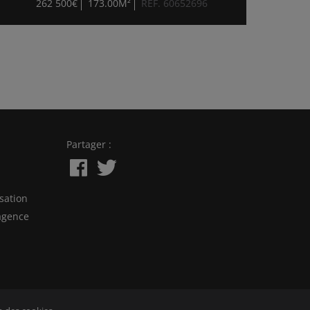
262 500€
173.00M²
RÉF. 60652696
Partager :
sation
agence