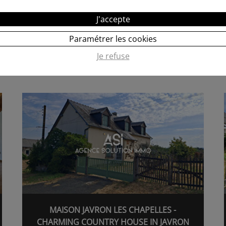
MAISON DE VILLAGE À RÉNOVER
J'accepte
Paramétrer les cookies
ESPELUCHE
Je refuse
69 000€
100.00M²
RÉF. 61316116
MAISON JAVRON LES CHAPELLES -
CHARMING COUNTRY HOUSE IN JAVRON