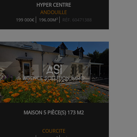
HYPER CENTRE
ANDOUILLE
199 000€
196.00M²
RÉF. 60471388
MAISON 5 PIÈCE(S) 173 M2
COURCITE