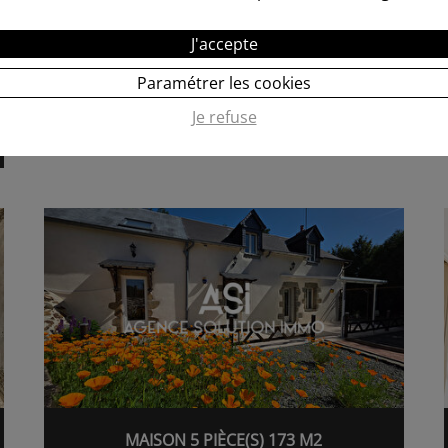
MAISON ARGENTRE 3 PIÈCE(S) 105 M2
J'accepte
Paramétrer les cookies
ARGENTRE
Je refuse
149 500€
105.00M²
RÉF. 61284369
MAISON 5 PIÈCE(S) 173 M2