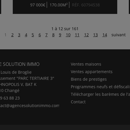
97 000€
170.00M²
RÉF. 60794538
1 à 12 sur 161
1
2
3
4
5
6
7
8
9
10
11
12
13
14
suivant
E SOLUTION IMMO
Ventes maisons
Ventes appartements
Louis de Broglie
issement "PARC TERTIAIRE 3"
Biens de prestiges
HNOPOLIS V, BAT K
Programmes neufs et défiscali
10 Changé
Télécharger les barèmes de l'
9 63 88 23
Contact
tact@agencesolutionimmo.com