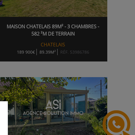
MAISON CHATELAIS 89M² - 3 CHAMBRES -
582 ²M DE TERRAIN
CHATELAIS
189 900€
89.39M²
RÉF. 53986786