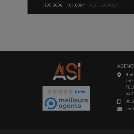
199 500€
101.00M²
RÉF. 60684127
AGENC
Rue 
Lot
TEC
0 avis
538
06 5
con