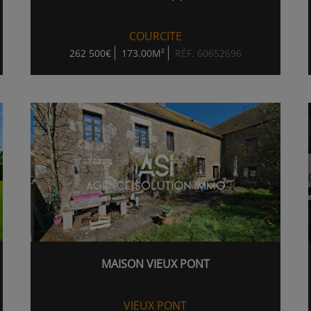
COURCITE
262 500€
173.00M²
RÉF. 60652696
MAISON VIEUX PONT
VIEUX PONT