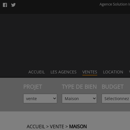
Agence Solution 
ACCUEIL
LES AGENCES
VENTES
LOCATION
AGENCE DE LAVAL
PROJET
TYPE DE BIEN
BUDGET
AGENCE DE VIVIERS
AGENCE DE FOUGÈRES
AGENCE DE SILLÉ LE GUILLAUME
ACCUEIL
>
VENTE
>
MAISON