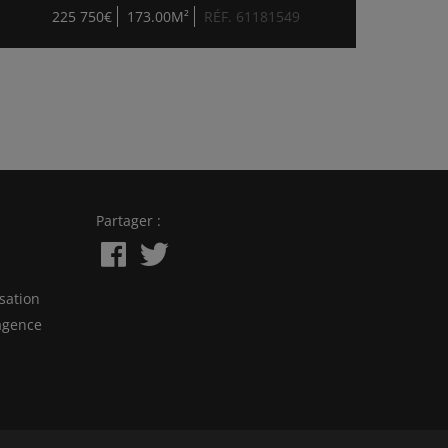
225 750€
173.00M²
RÉF. 61181549
Partager :
sation
agence