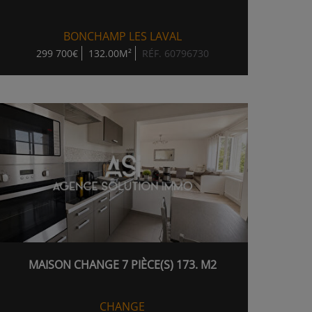
BONCHAMP LES LAVAL
299 700€
132.00M²
RÉF. 60796730
MAISON CHANGE 7 PIÈCE(S) 173. M2
CHANGE