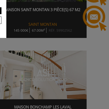
MAISON SAINT MONTAN 3 PIÈCE(S) 67 M2
SAINT MONTAN
145 000€
67.00M²
RÉF. 59902562
MAISON BONCHAMP LES LAVAL