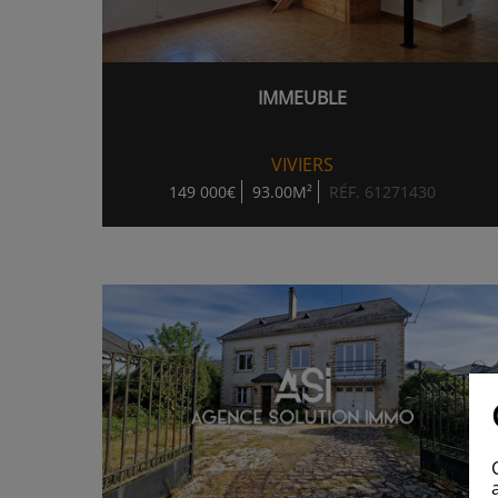
IMMEUBLE
VIVIERS
149 000€
93.00M²
RÉF. 61271430