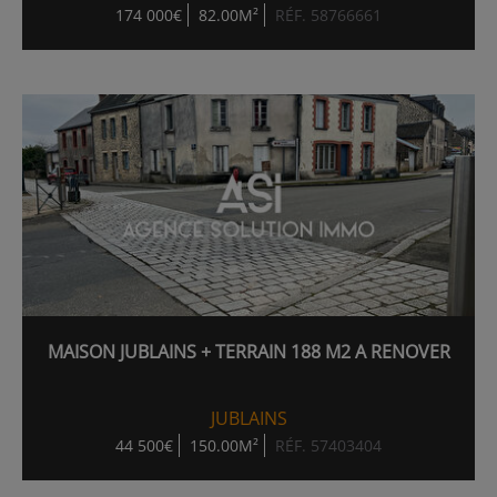
174 000€
82.00M²
RÉF. 58766661
MAISON JUBLAINS + TERRAIN 188 M2 A RENOVER
JUBLAINS
44 500€
150.00M²
RÉF. 57403404