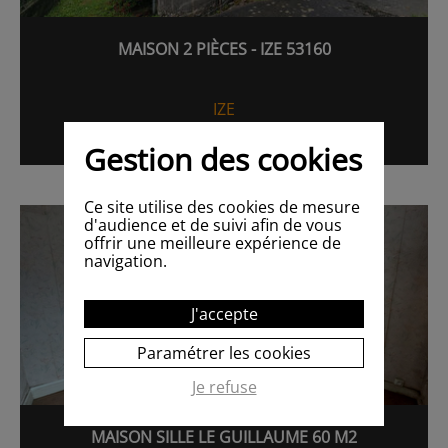
MAISON 2 PIÈCES - IZE 53160
IZE
29 500€
44.50M²
RÉF. 56950753
Gestion des cookies
Ce site utilise des cookies de mesure
d'audience et de suivi afin de vous
offrir une meilleure expérience de
navigation.
J'accepte
Paramétrer les cookies
Je refuse
MAISON SILLE LE GUILLAUME 60 M2