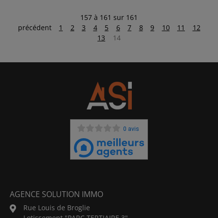
157 à 161 sur 161
précédent
1
2
3
4
5
6
7
8
9
10
11
12
13
14
0 avis
AGENCE SOLUTION IMMO
Rue Louis de Broglie
Lotissement "PARC TERTIAIRE 3"