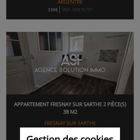
ARGENTRE
330€
RÉF. 60976737
APPARTEMENT FRESNAY SUR SARTHE 2 PIÈCE(S)
38 M2
FRESNAY SUR SARTHE
350€
39.00M²
RÉF. 58793923
Gestion des cookies