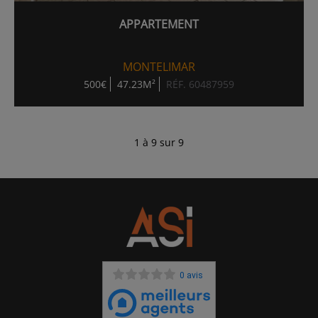
APPARTEMENT
MONTELIMAR
500€
47.23M²
RÉF. 60487959
1 à 9 sur 9
0 avis