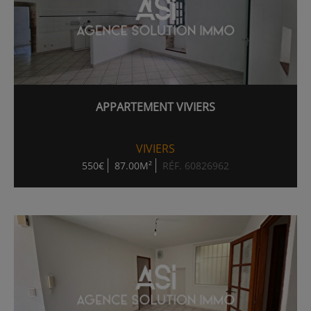
APPARTEMENT VIVIERS
VIVIERS
550€
87.00M²
RÉF. 60826962