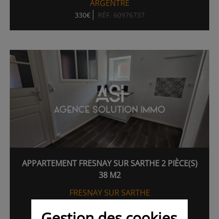
ARGENTRE
330€
RÉF. 60976737
APPARTEMENT FRESNAY SUR SARTHE 2 PIÈCE(S)
38 M2
FRESNAY SUR SARTHE
350€
39.00M²
RÉF. 58793923
Gestion des cookies