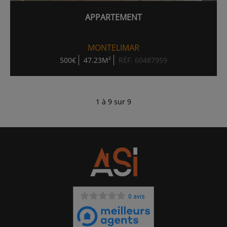
APPARTEMENT
MONTELIMAR
500€
47.23M²
RÉF. 60487959
1 à 9 sur 9
0 avis