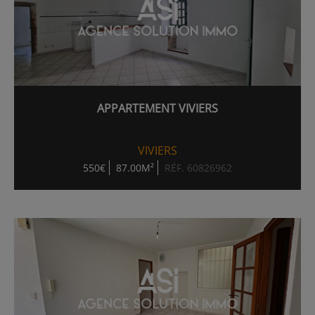
APPARTEMENT VIVIERS
VIVIERS
550€
87.00M²
RÉF. 60826962