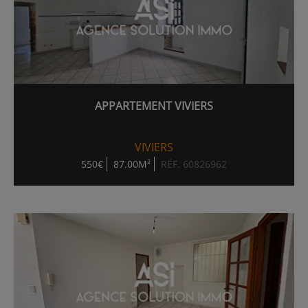
APPARTEMENT VIVIERS
VIVIERS
550€
87.00M²
RÉF. 60826962