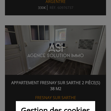
ARGENTRE
330€
RÉF. 60976737
APPARTEMENT FRESNAY SUR SARTHE 2 PIÈCE(S)
38 M2
FRESNAY SUR SARTHE
350€
39.00M²
RÉF. 58793923
Gestion des cookies