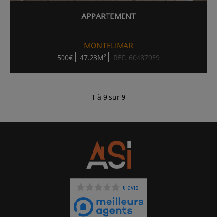
APPARTEMENT
MONTELIMAR
500€
47.23M²
RÉF. 60487959
1 à 9 sur 9
0 avis